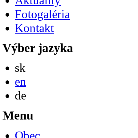
Aktuality
Fotogaléria
Kontakt
Výber jazyka
Slovensky
sk
English
en
Deutsch
de
Menu
Obec