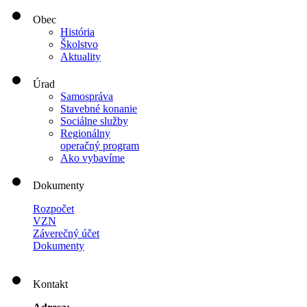
Obec
História
Školstvo
Aktuality
Úrad
Samospráva
Stavebné konanie
Sociálne služby
Regionálny
operačný program
Ako vybavíme
Dokumenty
Rozpočet
VZN
Záverečný účet
Dokumenty
Kontakt