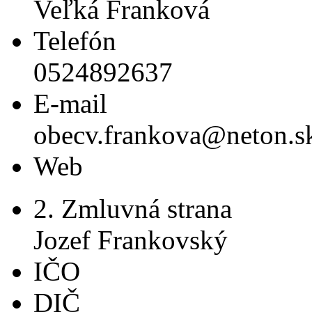
Veľká Franková
Telefón
0524892637
E-mail
obecv.frankova@neton.s
Web
2. Zmluvná strana
Jozef Frankovský
IČO
DIČ