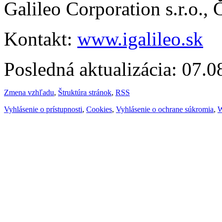
Galileo Corporation s.r.o.,
Kontakt:
www.igalileo.sk
Posledná aktualizácia: 07.
Zmena vzhľadu
,
Štruktúra stránok
,
RSS
Vyhlásenie o prístupnosti
,
Cookies
,
Vyhlásenie o ochrane súkromia
,
W