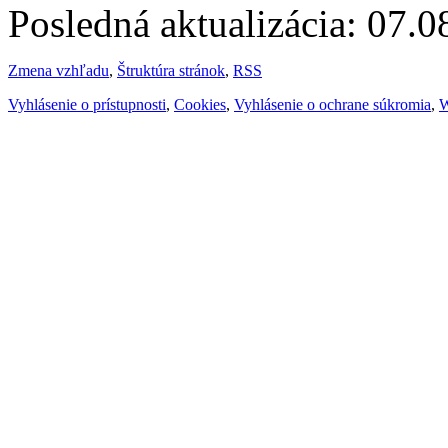
Posledná aktualizácia: 07.
Zmena vzhľadu
,
Štruktúra stránok
,
RSS
Vyhlásenie o prístupnosti
,
Cookies
,
Vyhlásenie o ochrane súkromia
,
W