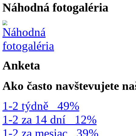
Náhodná fotogaléria
Anketa
Ako často navštevujete n
1-2 týdně
49%
1-2 za 14 dní
12%
1-2 za mesiac
39%