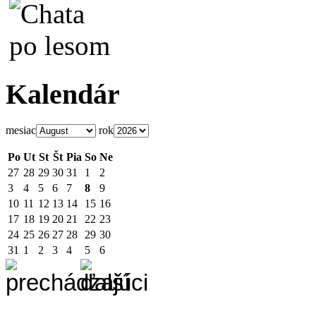
Kalendár
mesiac
rok
Po
Ut
St
Št
Pia
So
Ne
27
28
29
30
31
1
2
3
4
5
6
7
8
9
10
11
12
13
14
15
16
17
18
19
20
21
22
23
24
25
26
27
28
29
30
31
1
2
3
4
5
6