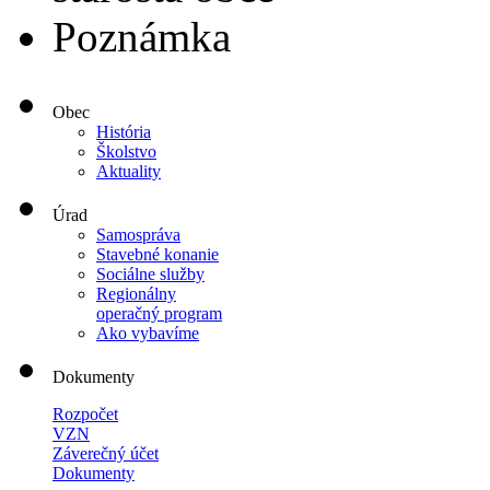
Poznámka
Obec
História
Školstvo
Aktuality
Úrad
Samospráva
Stavebné konanie
Sociálne služby
Regionálny
operačný program
Ako vybavíme
Dokumenty
Rozpočet
VZN
Záverečný účet
Dokumenty