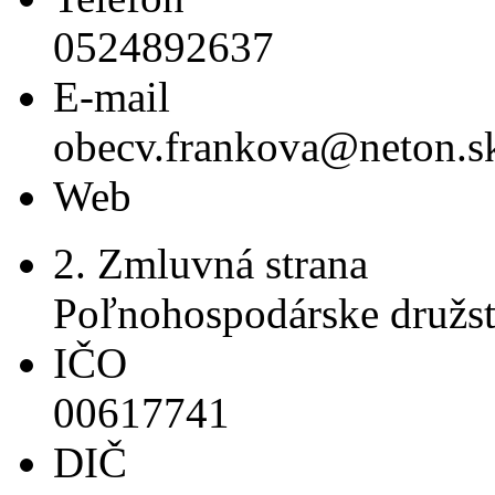
0524892637
E-mail
obecv.frankova@neton.s
Web
2. Zmluvná strana
Poľnohospodárske družs
IČO
00617741
DIČ