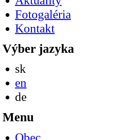
Aktuality
Fotogaléria
Kontakt
Výber jazyka
Slovensky
sk
English
en
Deutsch
de
Menu
Obec