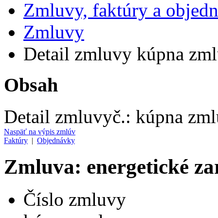
Zmluvy, faktúry a objed
Zmluvy
Detail zmluvy kúpna zm
Obsah
Detail zmluvy
č.:
kúpna zml
Naspäť na výpis zmlúv
Faktúry
|
Objednávky
Zmluva: energetické za
Číslo zmluvy