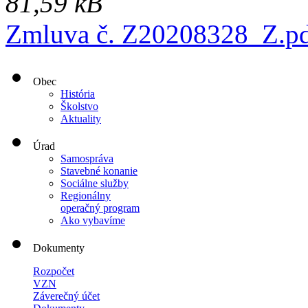
81,59 kB
Zmluva č. Z20208328_Z.p
Obec
História
Školstvo
Aktuality
Úrad
Samospráva
Stavebné konanie
Sociálne služby
Regionálny
operačný program
Ako vybavíme
Dokumenty
Rozpočet
VZN
Záverečný účet