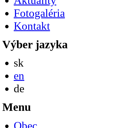
Aktuality
Fotogaléria
Kontakt
Výber jazyka
Slovensky
sk
English
en
Deutsch
de
Menu
Obec