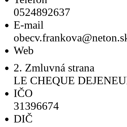
0524892637
E-mail
obecv.frankova@neton.s
Web
2. Zmluvná strana
LE CHEQUE DEJENEU
IČO
31396674
DIČ