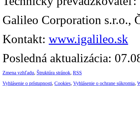
Technický prevádzkovateľ:
Galileo Corporation s.r.o.,
Kontakt:
www.igalileo.sk
Posledná aktualizácia: 07.
Zmena vzhľadu
,
Štruktúra stránok
,
RSS
Vyhlásenie o prístupnosti
,
Cookies
,
Vyhlásenie o ochrane súkromia
,
W