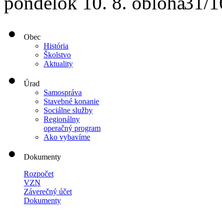
pondelok
10. 8.
31/1
Obec
História
Školstvo
Aktuality
Úrad
Samospráva
Stavebné konanie
Sociálne služby
Regionálny
operačný program
Ako vybavíme
Dokumenty
Rozpočet
VZN
Záverečný účet
Dokumenty