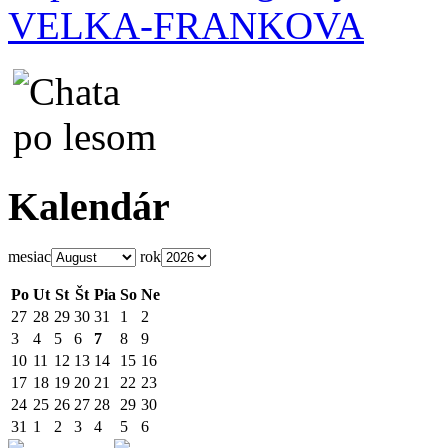
VELKA-FRANKOVA
Kalendár
mesiac
rok
Po
Ut
St
Št
Pia
So
Ne
27
28
29
30
31
1
2
3
4
5
6
7
8
9
10
11
12
13
14
15
16
17
18
19
20
21
22
23
24
25
26
27
28
29
30
31
1
2
3
4
5
6