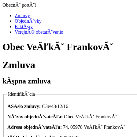
ObecnĂ˝ portĂˇl
Zmluvy
ObjednĂˇvky
FaktĂşry
VerejnĂ© obstarĂˇvanie
Obec VeÄľkĂˇ FrankovĂˇ
Zmluva
kĂşpna zmluva
IdentifikĂˇcia
ÄŚĂ­slo zmluvy:
C3e/43/12/16
NĂˇzov objednĂˇvateÄľa:
Obec VeÄľkĂˇ FrankovĂˇ
Adresa objednĂˇvateÄľa:
74, 05978 VeÄľkĂˇ FrankovĂˇ