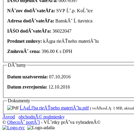
IÄŚO objednĂˇvateÄľa:
00076597
NĂˇzov dodĂˇvateÄľa:
SVP Ĺˇ.p. KoĹˇice
Adresa dodĂˇvateÄľa:
BanskĂˇ Ĺ tiavnica
IÄŚO dodĂˇvateÄľa:
36022047
Predmet zmluvy:
kĂşpa rieÄŤneho materiĂˇlu
ZmluvnĂˇ cena:
396.00 € s DPH
DĂˇtumy
Datum uzatvorenia:
07.10.2016
Datum zverejnenia:
12.10.2016
Dokumenty
ĹĄaĹľba rieÄŤneho materiĂˇlu.pdf
( veÄľk
Ăşvod
obchodnĂ© podmienky
©
ObecnĂ˝ portĂˇl
- VĹˇetky prĂˇva vyhradenĂ©